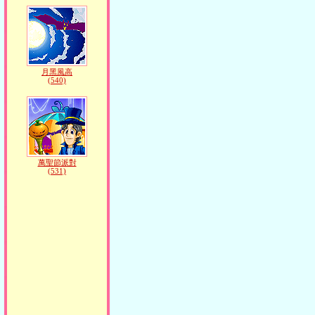
月黑風高
(540)
萬聖節派對
(531)