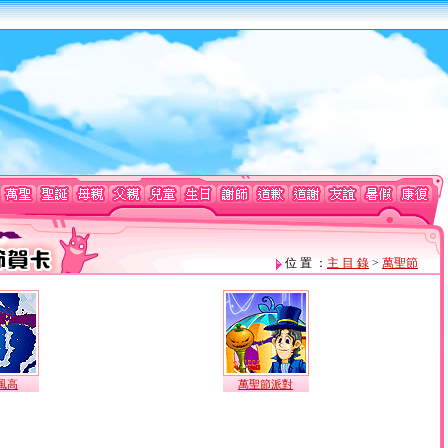
位 置 ：
主 目 錄
>
萬聖節
風高
萬聖節派對